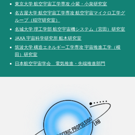
東京大学 航空宇宙工学専攻 小紫・小泉研究室
名古屋大学 航空宇宙工学専攻 航空宇宙マイクロ工学グ
ループ（稲守研究室）
名城大学 理工学部 航空宇宙機システム（宮田）研究室
JAXA 宇宙科学研究所 船木研究室
筑波大学 構造エネルギー工学専攻 宇宙推進工学（横
田）研究室
日本航空宇宙学会 電気推進・先端推進部門