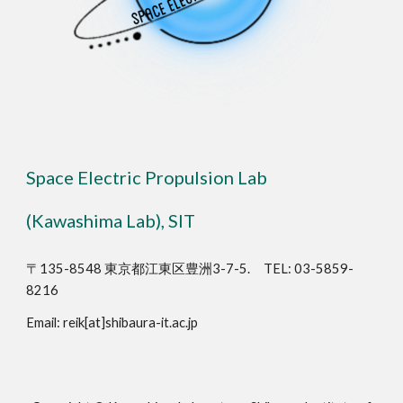
Space Electric Propulsion Lab
(Kawashima Lab), SIT
〒135-8548 東京都江東区豊洲3-7-5. TEL: 03-5859-
8216
Email: reik[at]shibaura-it.ac.jp