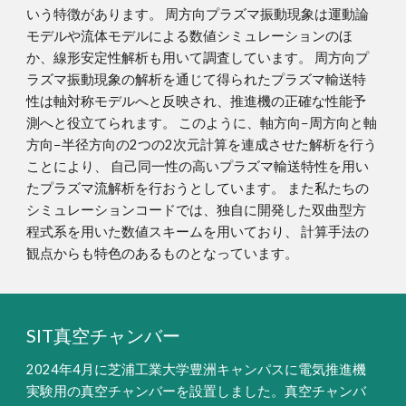
いう特徴があります。 周方向プラズマ振動現象は運動論
モデルや流体モデルによる数値シミュレーションのほ
か、線形安定性解析も用いて調査しています。 周方向プ
ラズマ振動現象の解析を通じて得られたプラズマ輸送特
性は軸対称モデルへと反映され、推進機の正確な性能予
測へと役立てられます。 このように、軸方向−周方向と軸
方向−半径方向の2つの2次元計算を連成させた解析を行う
ことにより、 自己同一性の高いプラズマ輸送特性を用い
たプラズマ流解析を行おうとしています。 また私たちの
シミュレーションコードでは、独自に開発した双曲型方
程式系を用いた数値スキームを用いており、 計算手法の
観点からも特色のあるものとなっています。
SIT真空チャンバー
2024年4月に芝浦工業大学豊洲キャンパスに電気推進機
実験用の真空チャンバーを設置しました。真空チャンバ