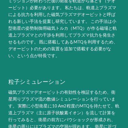
ミッションが終わった後の衛星を軌道から落とす（デオ
ービット）必要があります。 私たちは、軌道上プラズマ
による抗力を利用した磁気プラズマデオービットと呼ば
れる新しい手法を提案し研究しています。 この手法は小
型衛星の姿勢制御用磁気トルカ（MTQ）が作る磁場と軌
道上プラズマとの干渉を利用してプラズマ抗力を発生さ
せるものです。 既に搭載してあるMTQを利用するため、
デオービットのための装置を追加で搭載する必要がな
い、という点が特長です。
粒子シミュレーション
磁気プラズマデオービットの有効性を検証するため、衛
星周りプラズマ流の数値シミュレーションを行っていま
す。 実際に小型衛星に10 Am2程度のMTQを持たせて、軌
道上プラズマ（主に原子状酸素イオン）を流して計算を
行ってみると、衛星の前方にバウショックが形成され、
衛星の周りにはプラズマの空洞が現れます。 衛星に近づ