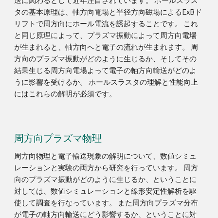
送に関わるとして近年注目されています。 ホールスラス
タの基本原理は、軸方向電場と半径方向磁場によるExBド
リフトで周方向にホール電流を誘起することです。 これ
と同じ原理によって、プラズマ振動によって周方向電場
が生まれると、軸方向へと電子の流れが生まれます。 周
方向のプラズマ振動がどのように生じるか、そしてその
結果生じる周方向電場よって電子の軸方向輸送がどのよ
うに影響を受けるか。 ホールスラスタの理解と性能向上
にはこれらの解明が必須です。
周方向プラズマ物理
周方向物理と電子輸送現象の解明について、数値シミュ
レーションと実験の両方から研究を行っています。 周方
向のプラズマ振動がどのように生じるか、ということに
対しては、数値シミュレーションと線形安定性解析を駆
使して調査を行なっています。 また周方向プラズマ分布
が電子の軸方向輸送にどう影響するか、ということに対