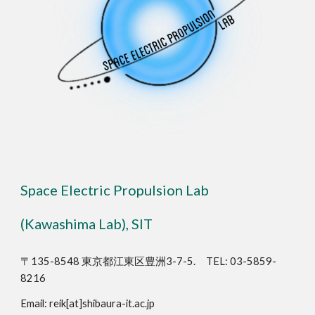
Space Electric Propulsion Lab
(Kawashima Lab), SIT
〒135-8548 東京都江東区豊洲3-7-5. TEL: 03-5859-
8216
Email: reik[at]shibaura-it.ac.jp